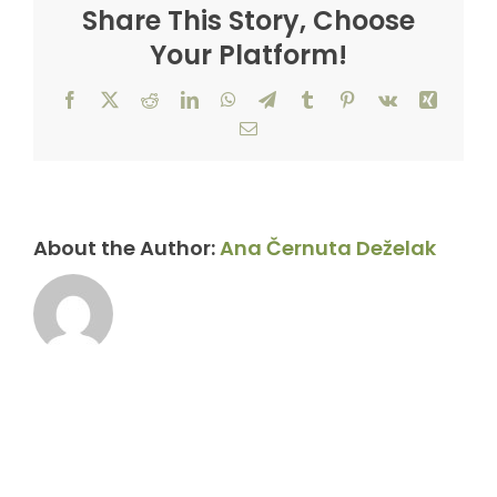
Share This Story, Choose
Your Platform!
Facebook
X
Reddit
LinkedIn
WhatsApp
Telegram
Tumblr
Pinterest
Vk
Xing
Email
About the Author:
Ana Černuta Deželak