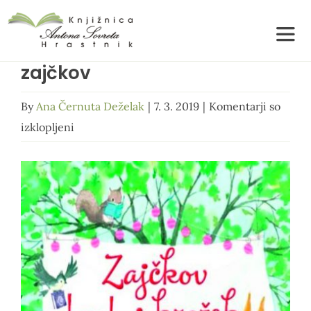
Skip
to
Togg
content
Navig
zajčkov
Domov
O nas
By
Ana Černuta Deželak
|
7. 3. 2019
|
Komentarji so
za
izklopljeni
Izposoja
zajčkov
Ceniki
e-Knjižnica
Obvestila
Kontakt
Spletni dogodki